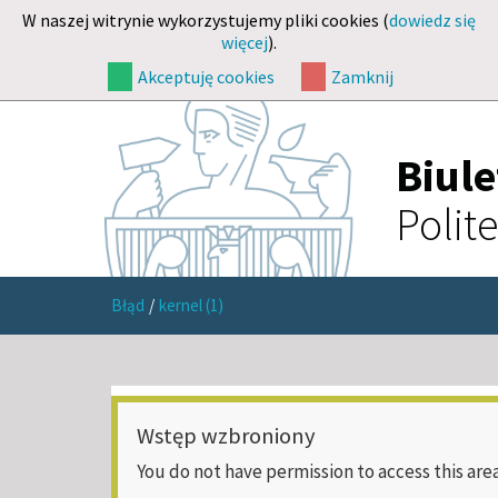
W naszej witrynie wykorzystujemy pliki cookies (
dowiedz się
więcej
).
Akceptuję cookies
Zamknij
Biul
Polit
Błąd
/
kernel (1)
Wstęp wzbroniony
You do not have permission to access this area