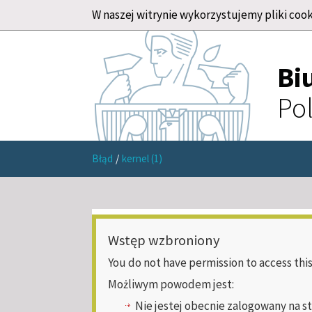
W naszej witrynie wykorzystujemy pliki cook
Bi
Pol
Błąd
/
kernel (1)
Wstęp wzbroniony
You do not have permission to access this
Możliwym powodem jest:
Nie jestej obecnie zalogowany na s