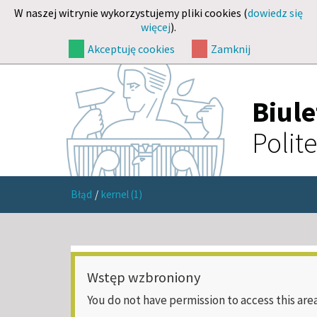
W naszej witrynie wykorzystujemy pliki cookies (
dowiedz się
więcej
).
Akceptuję cookies
Zamknij
Biul
Polit
Błąd
/
kernel (1)
Wstęp wzbroniony
You do not have permission to access this area