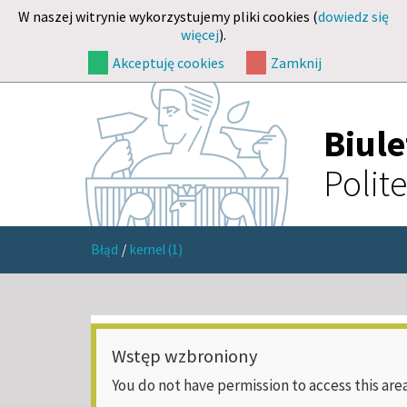
W naszej witrynie wykorzystujemy pliki cookies (
dowiedz się
więcej
).
Akceptuję cookies
Zamknij
Biul
Polit
Błąd
/
kernel (1)
Wstęp wzbroniony
You do not have permission to access this area