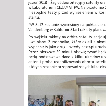
jesień 2018 r. Żagiel deorbitacyjny satelity 
w Laboratorium CEZAMAT PW. Na przełomie 20
niezbędne testy przed wyniesieniem w kosm
startu.
PW-Sat2 zostanie wyniesiony na pokładzie r
Vandenberg w Kalifornii. Start rakiety planowa
Po wejściu rakiety na orbitę satelity znajd
uwalniane. Z zasobnika, który dzieli z niem
wypchnięty jako drugi i wtedy nastąpi uru
Przez pierwsze 30 minut obowiązywać będzi
będą podstawowe dane z kilku układów urzą
anten i próba ustabilizowania obrotu sateli
których zostanie przeprowadzonych kilka e