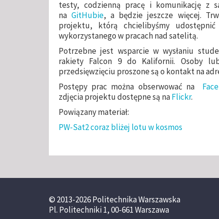
testy, codzienną pracę i komunikację z sa
na
GitHubie
, a będzie jeszcze więcej. T
projektu, którą chcielibyśmy udostępni
wykorzystanego w pracach nad satelitą.
Potrzebne jest wsparcie w wysłaniu stude
rakiety Falcon 9 do Kalifornii. Osoby 
przedsięwzięciu proszone są o kontakt na adr
Postępy prac można obserwować na
Fac
zdjęcia projektu dostępne są na
Flickr
.
Powiązany materiał:
PW-Sat2 coraz bliżej lotu w kosmos
© 2013-2026 Politechnika Warszawska
Pl. Politechniki 1, 00-661 Warszawa