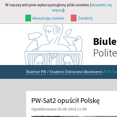
W naszej witrynie wykorzystujemy pliki cookies (
dowiedz się
więcej
).
Akceptuję cookies
Zamknij
Biul
Polit
Biuletyn PW
/
Studenci Doktoranci Absolwenci
/
PW-Sat
PW-Sat2 opuścił Polskę
Opublikowano 03.08.2018 11:00