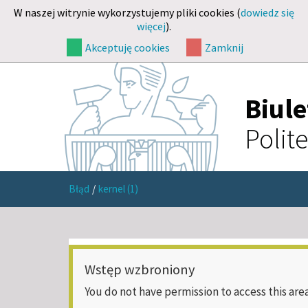
W naszej witrynie wykorzystujemy pliki cookies (
dowiedz się
więcej
).
Akceptuję cookies
Zamknij
Biul
Polit
Błąd
/
kernel (1)
Wstęp wzbroniony
You do not have permission to access this area