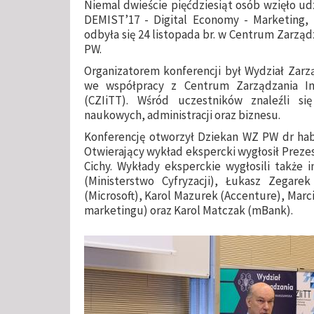
Niemal dwieście pięćdziesiąt osób wzięło ud
DEMIST’17 - Digital Economy - Marketing, 
odbyła się 24 listopada br. w Centrum Zarząd
PW.
Organizatorem konferencji był Wydział Zarz
we współpracy z Centrum Zarządzania In
(CZIiTT). Wśród uczestników znaleźli s
naukowych, administracji oraz biznesu.
Konferencję otworzył Dziekan WZ PW dr hab. 
Otwierający wykład ekspercki wygłosił Preze
Cichy. Wykłady eksperckie wygłosili także i
(Ministerstwo Cyfryzacji), Łukasz Zegarek 
(Microsoft), Karol Mazurek (Accenture), Marc
marketingu) oraz Karol Matczak (mBank).