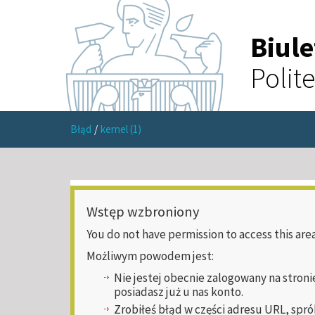
Biul
Polit
Błąd
/
kernel (1)
Wstęp wzbroniony
You do not have permission to access this area
Możliwym powodem jest:
Nie jestej obecnie zalogowany na stroni
posiadasz już u nas konto.
Zrobiłeś błąd w części adresu URL, spró