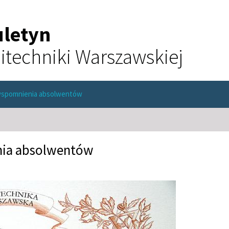
uletyn
itechniki Warszawskiej
wspomnienia absolwentów
nia absolwentów