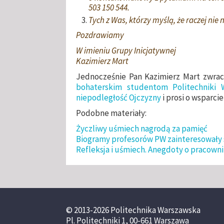
503 150 544.
Tych z Was, którzy myślą, że raczej nie
Pozdrawiamy
W imieniu Grupy Inicjatywnej
Kazimierz Mart
Jednocześnie Pan Kazimierz Mart zwra
bohaterskim studentom Politechniki W
niepodległość Ojczyzny
i prosi o wsparcie
Podobne materiały:
Życzliwy uśmiech nagrodą za pamięć
Biogramy profesorów PW zainteresowały 
Refleksja i uśmiech. Anegdoty o pracowni
© 2013-2026 Politechnika Warszawska
Pl. Politechniki 1, 00-661 Warszawa