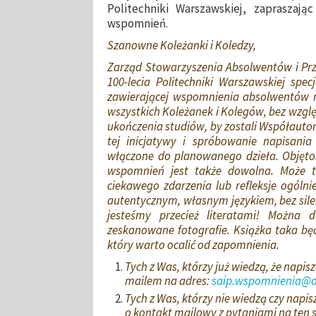
Politechniki Warszawskiej, zapraszaj
wspomnień.
Szanowne Koleżanki i Koledzy,
Zarząd Stowarzyszenia Absolwentów i Przy
100-lecia Politechniki Warszawskiej specj
zawierającej wspomnienia absolwentów n
wszystkich Koleżanek i Kolegów, bez wzglę
ukończenia studiów, by zostali Współautora
tej inicjatywy i spróbowanie napisani
włączone do planowanego dzieła. Objętoś
wspomnień jest także dowolna. Może t
ciekawego zdarzenia lub refleksje ogólnie
autentycznym, własnym językiem, bez silen
jesteśmy przecież literatami! Można 
zeskanowane fotografie. Książka taka b
który warto ocalić od zapomnienia.
Tych z Was, którzy już wiedzą, że napis
mailem na adres:
saip.wspomnienia@o
Tych z Was, którzy nie wiedzą czy napis
o kontakt mailowy z pytaniami na ten 