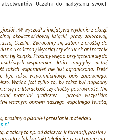
ąc absolwentów Uczelni do nadsyłania swoich
jaciół PW wyszedł z inicjatywą wydania z okazji
alnej okolicznościowej książki, pracy zbiorowej,
aszej Uczelni. Zwracamy się zatem z prośbą do
du na ukończony Wydział czy kierunek ani rocznik
mi tej książki. Prosimy więc o przyłączenie się do
a osobistych wspomnień, które mogłyby zostać
ć takich wspomnień nie jest ograniczona. Treść
o być tekst wspomnieniowy, opis zabawnego,
jsze. Ważne jest tylko to, by tekst był napisany
ia się na literackość czy choćby poprawność. Nie
dodać materiał graficzny – przede wszystkim
ędzie ważnym opisem naszego wspólnego świata,
zą, prosimy o pisanie i przesłanie materiału
p.pl
zą, a zależy to np. od dalszych informacji, prosimy
sam adres lub kontakt telefoniczny pod numerem: