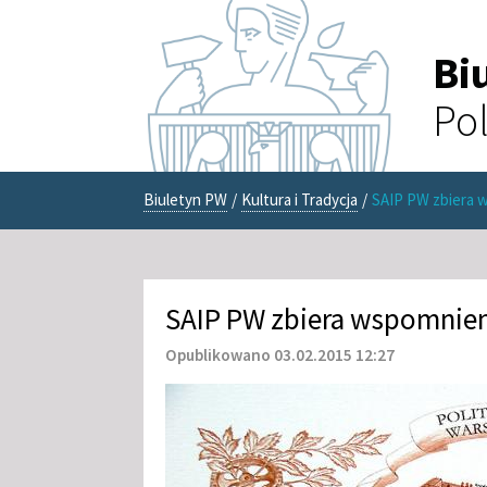
Bi
Pol
Biuletyn PW
/
Kultura i Tradycja
/
SAIP PW zbiera 
SAIP PW zbiera wspomnie
Opublikowano 03.02.2015 12:27