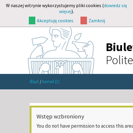
W naszej witrynie wykorzystujemy pliki cookies (
dowiedz się
więcej
).
Akceptuję cookies
Zamknij
Biul
Polit
Błąd
/
kernel (1)
Wstęp wzbroniony
You do not have permission to access this area