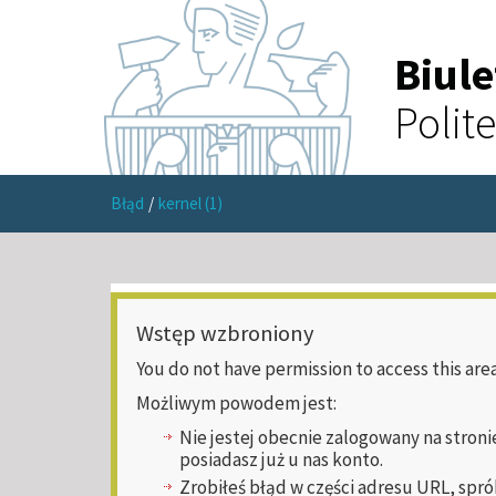
Biul
Polit
Błąd
/
kernel (1)
Wstęp wzbroniony
You do not have permission to access this area
Możliwym powodem jest:
Nie jestej obecnie zalogowany na stroni
posiadasz już u nas konto.
Zrobiłeś błąd w części adresu URL, spró