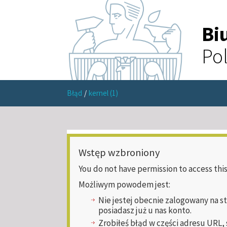
Bi
Pol
Błąd
/
kernel (1)
Wstęp wzbroniony
You do not have permission to access this
Możliwym powodem jest:
Nie jestej obecnie zalogowany na s
posiadasz już u nas konto.
Zrobiłeś błąd w części adresu URL,