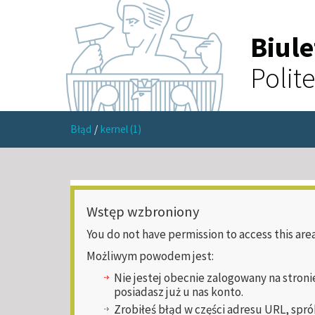
Biul
Polit
Błąd
/
kernel (1)
Wstęp wzbroniony
You do not have permission to access this area
Możliwym powodem jest:
Nie jestej obecnie zalogowany na stroni
posiadasz już u nas konto.
Zrobiłeś błąd w części adresu URL, spró