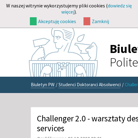
W naszej witrynie wykorzystujemy pliki cookies (
dowiedz się
więcej
).
Akceptuję cookies
Zamknij
Biul
Polit
Biuletyn PW
/
Studenci Doktoranci Absolwenci
/
Challen
Challenger 2.0 - warsztaty des
services