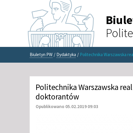
Biul
Polit
Biuletyn PW
/
Dydaktyka
/
Politechnika Warszawska rea
Politechnika Warszawska real
doktorantów
Opublikowano 05.02.2019 09:03