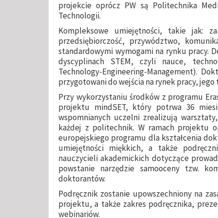
projekcie oprócz PW są Politechnika Med
Technologii.
Kompleksowe umiejętności, takie jak: za
przedsiębiorczość, przywództwo, komunika
standardowymi wymogami na rynku pracy. Do
dyscyplinach STEM, czyli nauce, technolo
Technology-Engineering-Management). Dokt
przygotowani do wejścia na rynek pracy, jego 
Przy wykorzystaniu środków z programu Erasm
projektu mindSET, który potrwa 36 miesi
wspomnianych uczelni zrealizują warsztaty
każdej z politechnik. W ramach projektu
europejskiego programu dla kształcenia dok
umiejętności miękkich, a także podręczn
nauczycieli akademickich dotyczące prowa
powstanie narzędzie samooceny tzw. kom
doktorantów.
Podręcznik zostanie upowszechniony na zas
projektu, a także zakres podręcznika, pre
webinariów.