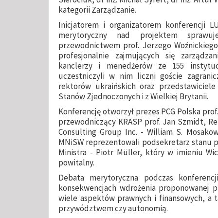
kategorii Zarządzanie.
Inicjatorem i organizatorem konferencji 
merytoryczny nad projektem sprawu
przewodnictwem prof. Jerzego Woźnickiego.
profesjonalnie zajmujących się zarządza
kanclerzy i menedżerów ze 155 instytuc
uczestniczyli w nim liczni goście zagrani
rektorów ukraińskich oraz przedstawiciele
Stanów Zjednoczonych i z Wielkiej Brytanii.
Konferencję otworzył prezes PCG Polska prof.
przewodniczący KRASP prof. Jan Szmidt, Rek
Consulting Group Inc. - William S. Mosakow
MNiSW reprezentowali podsekretarz stanu pr
Ministra - Piotr Müller, który w imieniu Wi
powitalny.
Debata merytoryczna podczas konferencj
konsekwencjach wdrożenia proponowanej p
wiele aspektów prawnych i finansowych, a 
przywództwem czy autonomią.