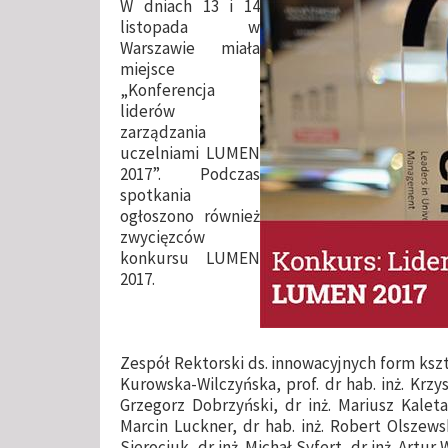
W dniach 13 i 14
listopada w
Warszawie miała
miejsce
„Konferencja
liderów
zarządzania
uczelniami LUMEN
2017”. Podczas
spotkania
ogłoszono również
zwycięzców
konkursu LUMEN
2017.
Zespół Rektorski ds. innowacyjnych form kszta
Kurowska-Wilczyńska, prof. dr hab. inż. Krzys
Grzegorz Dobrzyński, dr inż. Mariusz Kaleta,
Marcin Luckner, dr hab. inż. Robert Olszewski
Sierociuk, dr inż. Michał Syfert, dr inż. Art