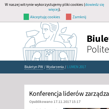
W naszej witrynie wykorzystujemy pliki cookies (
dowiedz się
więcej
).
Akceptuję cookies
Zamknij
Biul
Polit
Biuletyn PW
/
Wydarzenia
/
LUMEN 2017
Konferencja liderów zarządz
Opublikowano 17.11.2017 15:17