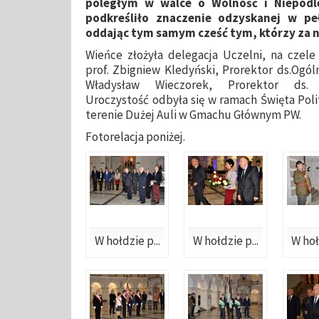
poległym w walce o Wolność i Niepodle
podkreśliło znaczenie odzyskanej w peł
oddając tym samym cześć tym, którzy za ni
Wieńce złożyła delegacja Uczelni, na czele k
prof. Zbigniew Kledyński, Prorektor ds.Ogóln
Władysław Wieczorek, Prorektor ds. 
Uroczystość odbyła się w ramach Święta Polit
terenie Dużej Auli w Gmachu Głównym PW.
Fotorelacja poniżej.
W hołdzie p...
W hołdzie p...
W hoł