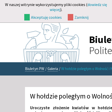
W naszej witrynie wykorzystujemy pliki cookies (
dowiedz się
więcej
).
Akceptuję cookies
Zamknij
Biul
Polit
Biuletyn PW
/
Galeria
/
W hołdzie poległym o Wolność i 
W hołdzie poległym o Wolnoś
Uroczyste złożenie kwiatów w hołdz