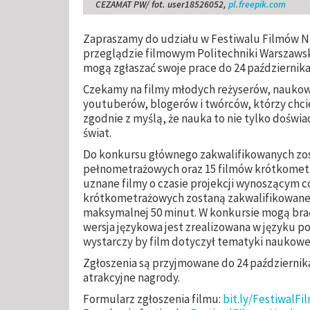
CEZAMAT PW/ fot. user18526052,
pl.freepik.com
Zapraszamy do udziału w Festiwalu Filmów
przeglądzie filmowym Politechniki Warszawskie
mogą zgłaszać swoje prace do 24 października
Czekamy na filmy młodych reżyserów, naukowc
youtuberów, blogerów i twórców, którzy chci
zgodnie z myślą, że nauka to nie tylko doświad
świat.
Do konkursu głównego zakwalifikowanych zo
pełnometrażowych oraz 15 filmów krótkomet
uznane filmy o czasie projekcji wynoszącym co
krótkometrażowych zostaną zakwalifikowane f
maksymalnej 50 minut. W konkursie mogą brać 
wersja językowa jest zrealizowana w języku po
wystarczy by film dotyczył tematyki naukowe
Zgłoszenia są przyjmowane do 24 października
atrakcyjne nagrody.
Formularz zgłoszenia filmu:
bit.ly/Festiwal