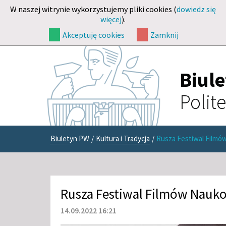
W naszej witrynie wykorzystujemy pliki cookies (
dowiedz się
więcej
).
Akceptuję cookies
Zamknij
Biul
Polit
Biuletyn PW
/
Kultura i Tradycja
/
Rusza Festiwal Film
Rusza Festiwal Filmów Nauk
14.09.2022 16:21