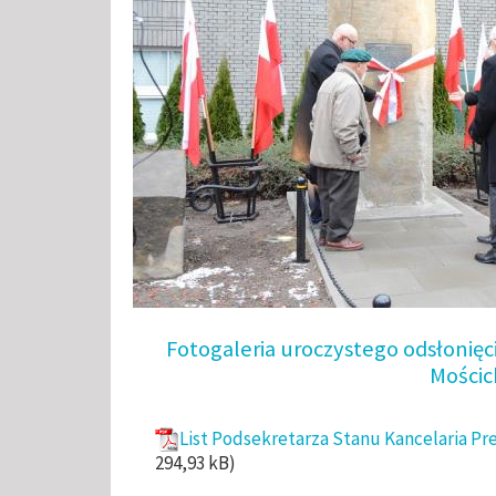
Fotogaleria uroczystego odsłonię
Mościc
List Podsekretarza Stanu Kancelaria Pr
294,93 kB)