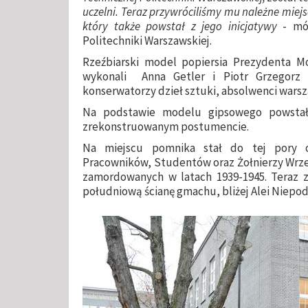
uczelni. Teraz przywróciliśmy mu należne miej
który także powstał z jego inicjatywy
- mów
Politechniki Warszawskiej.
Rzeźbiarski model popiersia Prezydenta Moś
wykonali Anna Getler i Piotr Grzegorz 
konserwatorzy dzieł sztuki, absolwenci warsz
Na podstawie modelu gipsowego powstał
zrekonstruowanym postumencie.
Na miejscu pomnika stał do tej pory o
Pracowników, Studentów oraz Żołnierzy Wrześ
zamordowanych w latach 1939-1945. Teraz zo
południową ścianę gmachu, bliżej Alei Niepod