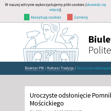
W naszej witrynie wykorzystujemy pliki cookies (
dowiedz się
więcej
).
Akceptuję cookies
Zamknij
Biul
Polit
Biuletyn PW
/
Kultura i Tradycja
/
Uroczyste odsłonięci
Uroczyste odsłonięcie Pomni
Mościckiego