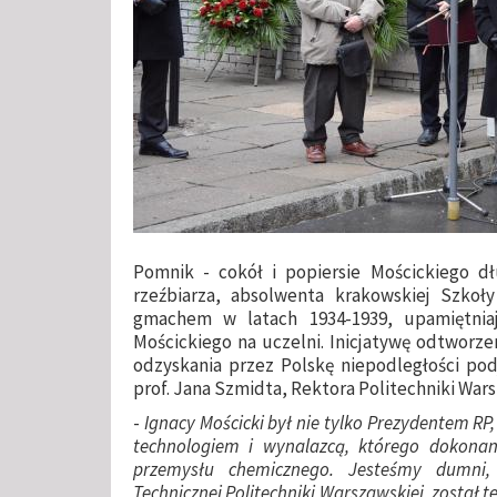
Pomnik - cokół i popiersie Mościckiego 
rzeźbiarza, absolwenta krakowskiej Szkoł
gmachem w latach 1934-1939, upamiętniaj
Mościckiego na uczelni. Inicjatywę odtworz
odzyskania przez Polskę niepodległości pod
prof. Jana Szmidta, Rektora Politechniki Wars
-
Ignacy Mościcki był nie tylko Prezydentem RP
technologiem i wynalazcą, którego dokonani
przemysłu chemicznego. Jesteśmy dumni,
Technicznej Politechniki Warszawskiej, został 