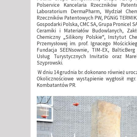
Polservice Kancelaria Rzeczników Paten
Laboratorium DermaPharm, Wydział Chem
Rzeczników Patentowych PW, PGNiG TERMIKA 
Gospodarki Polska, CMC SA, Grupa Pronicel S
Ceramiki i Materiałów Budowlanych, Zak
Chemiczny „Silikony Polskie“, Instytut Che
Przemysłowej im. prof. Ignacego Mościckie
Fundacja SEENsownie, TIM-EX, BalticBerg
Usług Turystycznych Invitatio oraz Mare
Szyprowski.
W dniu 14 grudnia br. dokonano również uroc
Okolicznościowe wystąpienie wygłosił mgr.
Kombatantów PR.