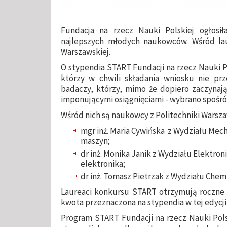
Fundacja na rzecz Nauki Polskiej ogłosi
najlepszych młodych naukowców. Wśród laur
Warszawskiej.
O stypendia START Fundacji na rzecz Nauki P
którzy w chwili składania wniosku nie prze
badaczy, którzy, mimo że dopiero zaczynają
imponującymi osiągnięciami - wybrano spośr
Wśród nich są naukowcy z Politechniki Warsza
mgr inż. Maria Cywińska z Wydziału Mech
maszyn;
dr inż. Monika Janik z Wydziału Elektroni
elektronika;
dr inż. Tomasz Pietrzak z Wydziału Chem
Laureaci konkursu START otrzymują roczne s
kwota przeznaczona na stypendia w tej edycji 
Program START Fundacji na rzecz Nauki Pols