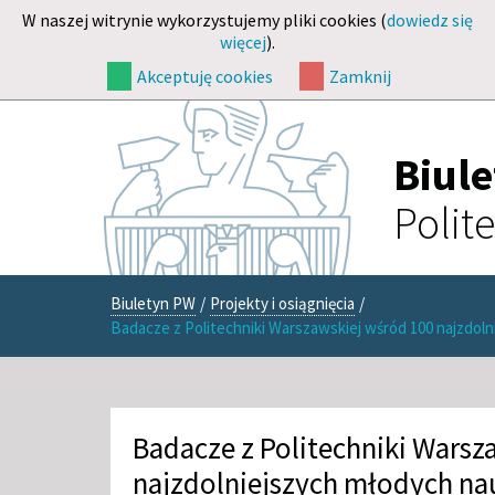
W naszej witrynie wykorzystujemy pliki cookies (
dowiedz się
więcej
).
Akceptuję cookies
Zamknij
Biul
Polit
Biuletyn PW
/
Projekty i osiągnięcia
/
Badacze z Politechniki Warszawskiej wśród 100 najzdo
Badacze z Politechniki Warsz
najzdolniejszych młodych n