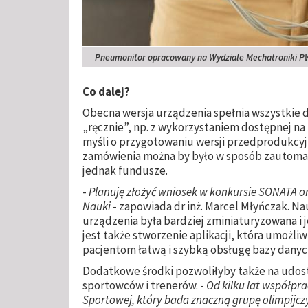
Pneumonitor opracowany na Wydziale Mechatroniki P
Co dalej?
Obecna wersja urządzenia spełnia wszystkie 
„ręcznie”, np. z wykorzystaniem dostępnej na
myśli o przygotowaniu wersji przedprodukcyj
zamówienia można by było w sposób zautomat
jednak fundusze.
-
Planuję złożyć wniosek w konkursie SONATA
Nauki
- zapowiada dr inż. Marcel Młyńczak. Na
urządzenia była bardziej zminiaturyzowana i 
jest także stworzenie aplikacji, która umożl
pacjentom łatwą i szybką obsługę bazy danyc
Dodatkowe środki pozwoliłyby także na udost
sportowców i trenerów. -
Od kilku lat współpr
Sportowej, który bada znaczną grupę olimpijczy