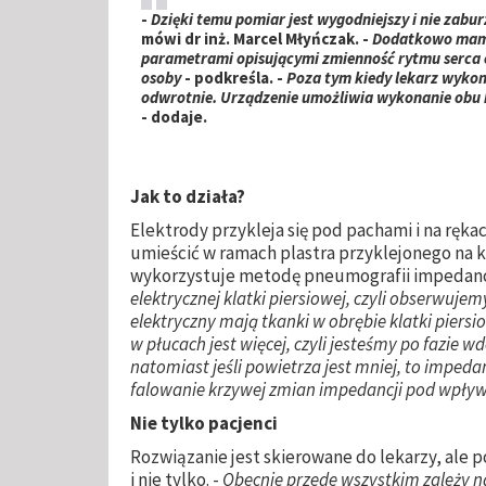
-
Dzięki temu pomiar jest wygodniejszy i nie zabu
mówi dr inż. Marcel Młyńczak. -
Dodatkowo mamy
parametrami opisującymi zmienność rytmu serca c
osoby
- podkreśla. -
Poza tym kiedy lekarz wykon
odwrotnie. Urządzenie umożliwia wykonanie obu b
- dodaje.
Jak to działa?
Elektrody przykleja się pod pachami i na rękac
umieścić w ramach plastra przyklejonego na k
wykorzystuje metodę pneumografii impedancy
elektrycznej klatki piersiowej, czyli obserwuje
elektryczny mają tkanki w obrębie klatki piersio
w płucach jest więcej, czyli jesteśmy po fazie 
natomiast jeśli powietrza jest mniej, to imped
falowanie krzywej zmian impedancji pod wpł
Nie tylko pacjenci
Rozwiązanie jest skierowane do lekarzy, ale p
i nie tylko. -
Obecnie przede wszystkim zależy