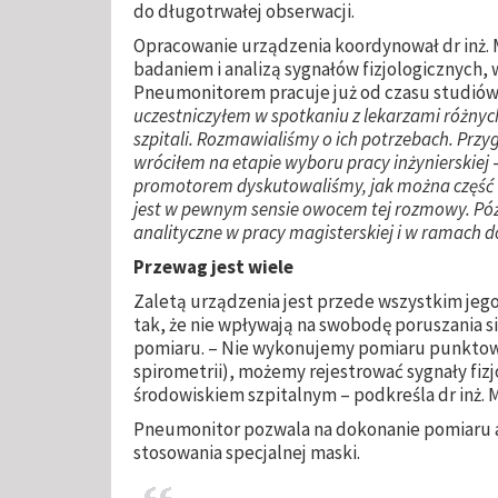
do długotrwałej obserwacji.
Opracowanie urządzenia koordynował dr inż. M
badaniem i analizą sygnałów fizjologicznych,
Pneumonitorem pracuje już od czasu studiów.
uczestniczyłem w spotkaniu z lekarzami różnyc
szpitali. Rozmawialiśmy o ich potrzebach. Prz
wróciłem na etapie wyboru pracy inżynierskiej
-
promotorem dyskutowaliśmy, jak można część 
jest w pewnym sensie owocem tej rozmowy. Póź
analityczne w pracy magisterskiej i w ramach 
Przewag jest wiele
Zaletą urządzenia jest przede wszystkim jego
tak, że nie wpływają na swobodę poruszania s
pomiaru. – Nie wykonujemy pomiaru punktowe
spirometrii), możemy rejestrować sygnały fiz
środowiskiem szpitalnym – podkreśla dr inż. 
Pneumonitor pozwala na dokonanie pomiaru 
stosowania specjalnej maski.