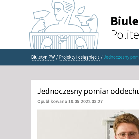
Biul
Polit
Biuletyn PW
/
Projekty i osiągnięcia
/
Jednoczesny pomia
Jednoczesny pomiar oddechu,
Opublikowano 19.05.2022 08:27