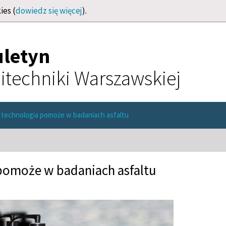
ies (
dowiedz się więcej
).
uletyn
itechniki Warszawskiej
technologia pomoże w badaniach asfaltu
pomoże w badaniach asfaltu