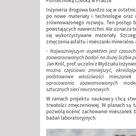
Politechniką Czeską w Pradze.
Inżynieria drogowa bardzo się w ostatnich
po nowe materiały i technologie oraz
zrównoważonego rozwoju. Ten postęp be
powstających nawierzchni. Ale oznacza t
się wykorzystywane materiały. Szczeg
zmęczenia asfaltu i mieszanki mineralno-
-
Najważniejszym aspektem jest czasoch
zaawansowanych badań na dużej liczbie p
Jan Król, prof. uczelni z Wydziału Inżynie
można częściowo zmniejszyć, określają
podstawowe właściwości mieszanek 
opracowania zaawansowanych modeli
sztucznych sieci neuronowych
.
W ramach projektu naukowcy chcą stwo
trwałości zmęczeniowej. W planach są t
pozwolą ocenić zachowanie mieszanek 
badań laboratoryjnych.