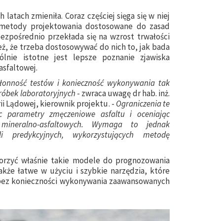
 latach zmieniła. Coraz częściej sięga się w niej
 metody projektowania dostosowane do zasad
zpośrednio przekłada się na wzrost trwałości
eż, że trzeba dostosowywać do nich to, jak bada
ólnie istotne jest lepsze poznanie zjawiska
asfaltowej.
łonność testów i konieczność wykonywania tak
róbek laboratoryjnych
- zwraca uwagę dr hab. inż.
rii Lądowej, kierownik projektu. -
Ograniczenia te
c parametry zmęczeniowe asfaltu i oceniając
mineralno-asfaltowych. Wymaga to jednak
 predykcyjnych, wykorzystujących metodę
rzyć właśnie takie modele do prognozowania
akże łatwe w użyciu i szybkie narzędzia, które
bez konieczności wykonywania zaawansowanych