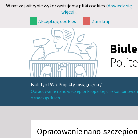
W naszej witrynie wykorzystujemy pliki cookies (
dowiedz się
więcej
).
Akceptuję cookies
Zamknij
Biul
Polit
Biuletyn PW
/
Projekty i osiągnięcia
/
Opracowanie nano-szczepionki opartej o rekombinowane
nanocząstkach
Opracowanie nano-szczepionk