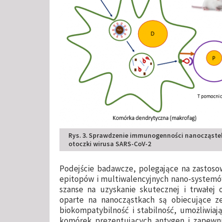
Rys. 3. Sprawdzenie immunogenności nanocząst
otoczki wirusa SARS-CoV-2
Podejście badawcze, polegające na zastos
epitopów i multiwalencyjnych nano-systemów
szanse na uzyskanie skutecznej i trwałej 
oparte na nanocząstkach są obiecujące z
biokompatybilność i stabilność, umożliwiaj
komórek prezentujących antygen i zapewni