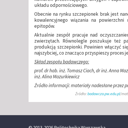
układu odpornościowego.
Obecnie na rynku szczepionek brak jest na
kowalencyjnego wiązania na powierzchni 
epitopów.
Aktualnie zespół pracuje nad oczyszczanie
zwierzętach. Równolegle poszukuje też p
produkcją szczepionki. Powinien włączyć si
najszybciej, co znacząco przyspieszy proces j
Skład zespołu badawczego:
prof. dr hab. inż. Tomasz Ciach, dr inż. Anna Ma
inż. Alina Mazurkiewicz
Źródło informacji: materiały nadesłane przez
p
Źródło:
badawcza.pw.edu.pl
/
mat
© 2013-2026 Politechnika Warszawska