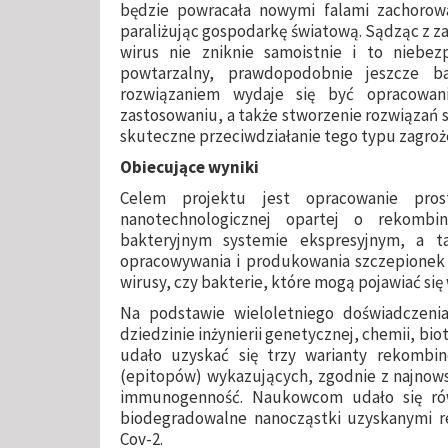
będzie powracała nowymi falami zachorowa
paraliżując gospodarkę światową. Sądząc z za
wirus nie zniknie samoistnie i to niebez
powtarzalny, prawdopodobnie jeszcze ba
rozwiązaniem wydaje się być opracowan
zastosowaniu, a także stworzenie rozwiązań
skuteczne przeciwdziałanie tego typu zagroż
Obiecujące wyniki
Celem projektu jest opracowanie pros
nanotechnologicznej opartej o rekomb
bakteryjnym systemie ekspresyjnym, a 
opracowywania i produkowania szczepionek
wirusy, czy bakterie, które mogą pojawiać się 
Na podstawie wieloletniego doświadczeni
dziedzinie inżynierii genetycznej, chemii, bi
udało uzyskać się trzy warianty rekombi
(epitopów) wykazujących, zgodnie z najnow
immunogenność. Naukowcom udało się ró
biodegradowalne nanocząstki uzyskanymi 
Cov-2.