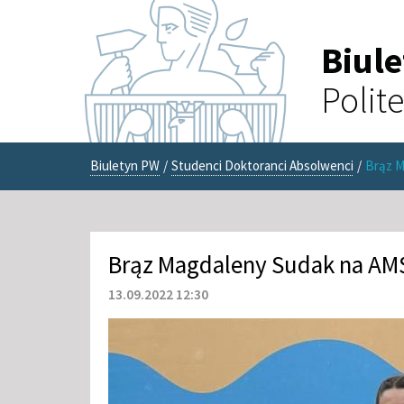
Biul
Polit
Biuletyn PW
/
Studenci Doktoranci Absolwenci
/
Brąz M
Brąz Magdaleny Sudak na AMŚ
13.09.2022 12:30