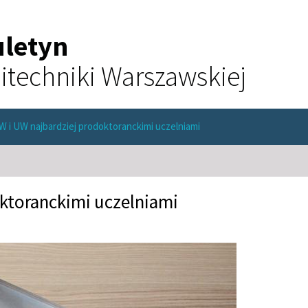
uletyn
itechniki Warszawskiej
W i UW najbardziej prodoktoranckimi uczelniami
ktoranckimi uczelniami