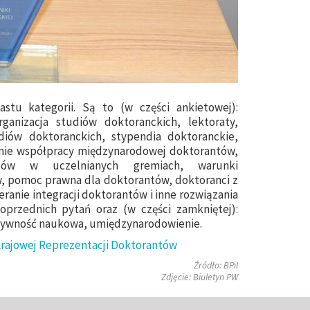
stu kategorii. Są to (w części ankietowej):
ganizacja studiów doktoranckich, lektoraty,
diów doktoranckich, stypendia doktoranckie,
nie współpracy międzynarodowej doktorantów,
antów w uczelnianych gremiach, warunki
 pomoc prawna dla doktorantów, doktoranci z
anie integracji doktorantów i inne rozwiązania
oprzednich pytań oraz (w części zamkniętej):
ktywność naukowa, umiędzynarodowienie.
Krajowej Reprezentacji Doktorantów
Źródło: BPiI
Zdjęcie: Biuletyn PW