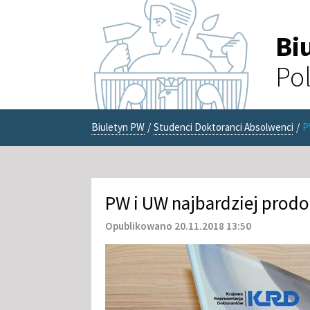
Bi
Pol
Biuletyn PW
/
Studenci Doktoranci Absolwenci
/
P
PW i UW najbardziej prodo
Opublikowano 20.11.2018 13:50