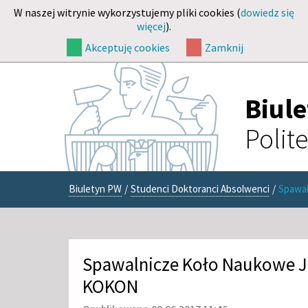
W naszej witrynie wykorzystujemy pliki cookies (
dowiedz się
więcej
).
Akceptuję cookies
Zamknij
Biul
Polit
Biuletyn PW
/
Studenci Doktoranci Absolwenci
/
Spawal
Spawalnicze Koło Naukowe J
KOKON