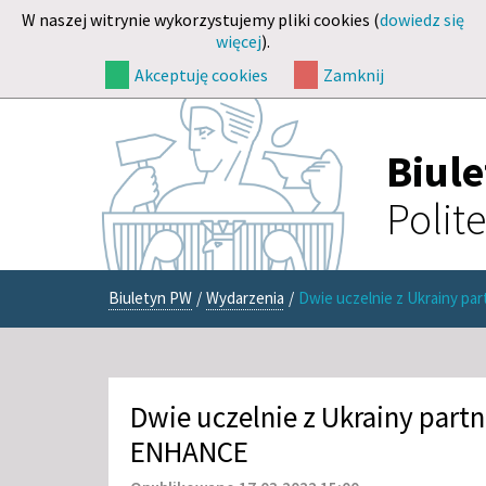
W naszej witrynie wykorzystujemy pliki cookies (
dowiedz się
więcej
).
Akceptuję cookies
Zamknij
Biul
Polit
Biuletyn PW
/
Wydarzenia
/
Dwie uczelnie z Ukrainy p
Dwie uczelnie z Ukrainy par
ENHANCE