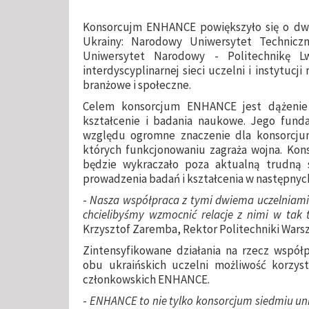
Konsorcujm ENHANCE powiększyło się o dw
Ukrainy: Narodowy Uniwersytet Techniczn
Uniwersytet Narodowy - Politechnikę 
interdyscyplinarnej sieci uczelni i instytuc
branżowe i społeczne.
Celem konsorcjum ENHANCE jest dążenie 
kształcenie i badania naukowe. Jego fund
względu ogromne znaczenie dla konsorcju
których funkcjonowaniu zagraża wojna. Kon
będzie wykraczało poza aktualną trudną 
prowadzenia badań i kształcenia w następnych
-
Nasza współpraca z tymi dwiema uczelniami 
chcielibyśmy wzmocnić relacje z nimi w tak 
Krzysztof Zaremba, Rektor Politechniki Warsz
Zintensyfikowane działania na rzecz wspó
obu ukraińskich uczelni możliwość korzyst
członkowskich ENHANCE.
-
ENHANCE to nie tylko konsorcjum siedmiu un