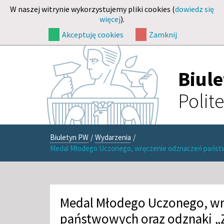
W naszej witrynie wykorzystujemy pliki cookies (
dowiedz się
więcej
).
Akceptuję cookies
Zamknij
Biul
Polit
Biuletyn PW
/
Wydarzenia
/
Medal Młodego Uczonego, wręczenie odznaczeń państwo
Medal Młodego Uczonego, wr
państwowych oraz odznaki „Z