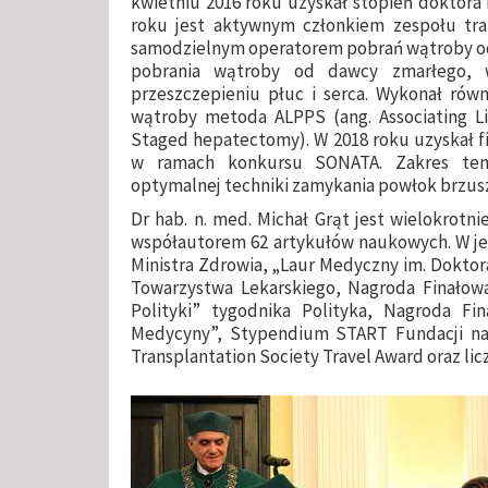
kwietniu 2016 roku uzyskał stopień doktora
roku jest aktywnym członkiem zespołu tran
samodzielnym operatorem pobrań wątroby od 
pobrania wątroby od dawcy zmarłego,
przeszczepieniu płuc i serca. Wykonał równ
wątroby metoda ALPPS (ang. Associating Live
Staged hepatectomy). W 2018 roku uzyskał fi
w ramach konkursu SONATA. Zakres tema
optymalnej techniki zamykania powłok brzus
Dr hab. n. med. Michał Grąt jest wielokrot
współautorem 62 artykułów naukowych. W je
Ministra Zdrowia, „Laur Medyczny im. Dokto
Towarzystwa Lekarskiego, Nagroda Finał
Polityki” tygodnika Polityka, Nagroda F
Medycyny”, Stypendium START Fundacji na R
Transplantation Society Travel Award oraz l