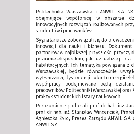
Politechnika Warszawska i ANWIL S.A. 28
obejmujące współpracę w obszarze dzi
innowacyjnych rozwiązań realizowanych przy
studentów i pracowników.
Sygnatariusze zobowiązali się do prowadzen
innowacji dla nauki i biznesu. Dokument
partnerów w najbliższej przyszłości przyczyn
poziomie eksperckim, jak też realizacji prac 
habilitacyjnych. Ich tematyka powiązana z 
Warszawskiej, będzie równocześnie uwzg
wytwarzania, dystrybucji i obrotu energii ele
współpracy podejmowane będą działani
pracowników Politechniki Warszawskiej oraz
praktyk studenckich i staży naukowych.
Porozumienie podpisali: prof. dr hab. inż. Ja
prof. dr hab. inż. Stanisław Wincenciak, Pror
Agnieszka Żyro, Prezes Zarządu ANWIL S.A.
ANWIL S.A.