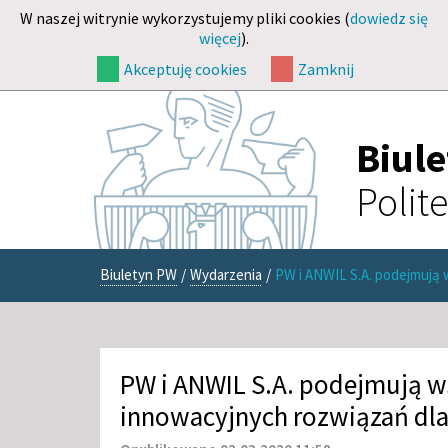
W naszej witrynie wykorzystujemy pliki cookies (
dowiedz się
więcej
).
Akceptuję cookies
Zamknij
Biul
Polit
Biuletyn PW
/
Wydarzenia
/
PW i ANWIL S.A. podejmują 
PW i ANWIL S.A. podejmują w
innowacyjnych rozwiązań dla 