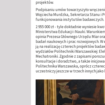
projektów.
Podpisaniu umów towarzyszyło wręczeni
Wojciecha Murdzka, Sekretarza Stanu i 
funkcjonowania instytutów badawczych.
2 955 000 zł - tyle dokładnie wyniesie 
Ministerstwa Edukacji i Nauki. Warunkie
opinia Prezesa Głównego Urzędu Miar or
badań naukowych i prac rozwojowych. W
ją na realizację czterech projektów ba
wydziałów Politechniki Warszawskiej: Ele
Mechatroniki. Zgodnie z zapisami poroz
konsultacje i doradztwo, a także inicjow
Politechnika Warszawska, oprócz cztere
uczestniczy jeszcze w trzech innych jako 