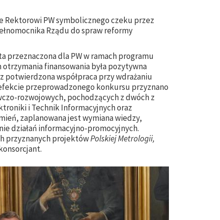
e Rektorowi PW symbolicznego czeku przez
Pełnomocnika Rządu do spraw reformy
kwota przeznaczona dla PW w ramach programu
m otrzymania finansowania była pozytywna
az potwierdzona współpraca przy wdrażaniu
 efekcie przeprowadzonego konkursu przyznano
dawczo-rozwojowych, pochodzących z dwóch z
ktroniki i Technik Informacyjnych oraz
umień, zaplanowana jest wymiana wiedzy,
anie działań informacyjno-promocyjnych.
ch przyznanych projektów
Polskiej Metrologii,
konsorcjant.