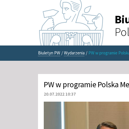
Bi
Pol
Biuletyn PW
/
Wydarzenia
/
PW w programie Polsk
PW w programie Polska Me
20.07.2022 10:37