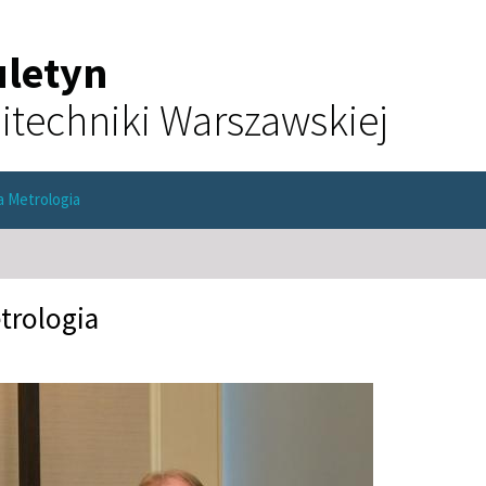
uletyn
itechniki Warszawskiej
a Metrologia
trologia