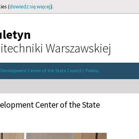
ies (
dowiedz się więcej
).
uletyn
itechniki Warszawskiej
i Development Center of the State Council z Pekinu
velopment Center of the State