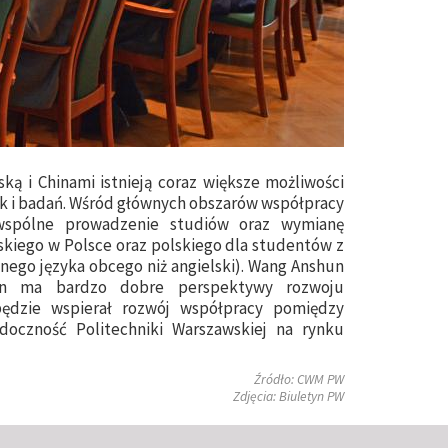
ską i Chinami istnieją coraz większe możliwości
ak i badań. Wśród głównych obszarów współpracy
 wspólne prowadzenie studiów oraz wymianę
skiego w Polsce oraz polskiego dla studentów z
nnego języka obcego niż angielski). Wang Anshun
hin ma bardzo dobre perspektywy rozwoju
będzie wspierał rozwój współpracy pomiędzy
oczność Politechniki Warszawskiej na rynku
Źródło: CWM PW
Zdjęcia: Biuletyn PW