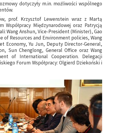
 Rozmowy dotyczyły m.in. możliwości wspólnego
entów.
ów, prof. Krzysztof Lewenstein wraz z Martą
um Współpracy Międzynarodowej oraz Patrycją
li: Wang Anshun, Vice-President (Minister), Gao
ute of Resources and Environment policies, Wang
rket Economy, Yu Jun, Deputy Director-General,
on, Sun Chenglong, General Office oraz Wang
ent of International Cooperation. Delegacji
ńskiego Forum Współpracy: Olgierd Dziekoński i