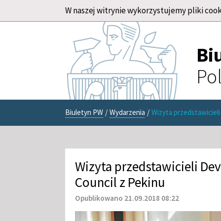
W naszej witrynie wykorzystujemy pliki cook
Bi
Pol
Biuletyn PW
/
Wydarzenia
/
Wizyta przedstawiciel
Wizyta przedstawicieli De
Council z Pekinu
Opublikowano 21.09.2018 08:22