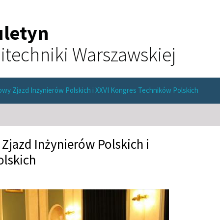
uletyn
itechniki Warszawskiej
towy Zjazd Inżynierów Polskich i XXVI Kongres Techników Polskich
Zjazd Inżynierów Polskich i
olskich