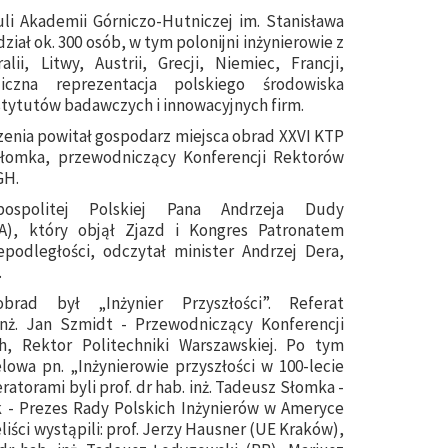
li Akademii Górniczo-Hutniczej im. Stanisława
ział ok. 300 osób, w tym polonijni inżynierowie z
ii, Litwy, Austrii, Grecji, Niemiec, Francji,
liczna reprezentacja polskiego środowiska
nstytutów badawczych i innowacyjnych firm.
zenia powitał gospodarz miejsca obrad XXVI KTP
z Słomka, przewodniczący Konferencji Rektorów
GH.
pospolitej Polskiej Pana Andrzeja Dudy
), który objął Zjazd i Kongres Patronatem
odległości, odczytał minister Andrzej Dera,
.
rad był „Inżynier Przyszłości”. Referat
inż. Jan Szmidt - Przewodniczący Konferencji
, Rektor Politechniki Warszawskiej. Po tym
elowa pn. „Inżynierowie przyszłości w 100-lecie
atorami byli prof. dr hab. inż. Tadeusz Słomka -
ak - Prezes Rady Polskich Inżynierów w Ameryce
iści wystąpili: prof. Jerzy Hausner (UE Kraków),