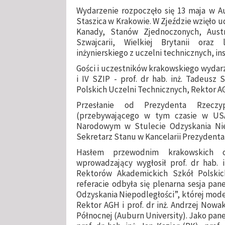
Wydarzenie rozpoczęło się 13 maja w Au
Staszica w Krakowie. W Zjeździe wzięło ud
Kanady, Stanów Zjednoczonych, Austral
Szwajcarii, Wielkiej Brytanii oraz 
inżynierskiego z uczelni technicznych, i
Gości i uczestników krakowskiego wydar
i IV SZIP - prof. dr hab. inż. Tadeus
Polskich Uczelni Technicznych, Rektor A
Przesłanie od Prezydenta Rzeczy
(przebywającego w tym czasie w USA
Narodowym w Stulecie Odzyskania Niep
Sekretarz Stanu w Kancelarii Prezydenta
Hasłem przewodnim krakowskich ob
wprowadzający wygłosił prof. dr hab. 
Rektorów Akademickich Szkół Polskich
referacie odbyła się plenarna sesja pan
Odzyskania Niepodległości”, której moder
Rektor AGH i prof. dr inż. Andrzej Now
Północnej (Auburn University). Jako panel