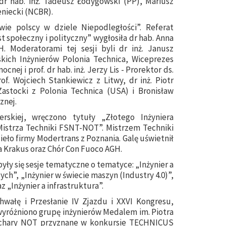
. dr hab. inż. Tadeusz Łodygowski (PP), Mariusz
niecki (NCBR).
owie polscy w dziele Niepodległości”. Referat
 społeczny i polityczny” wygłosiła dr hab. Anna
. Moderatorami tej sesji byli dr inż. Janusz
kich Inżynierów Polonia Technica, Wiceprezes
ej i prof. dr hab. inż. Jerzy Lis - Prorektor ds.
f. Wojciech Stankiewicz z Litwy, dr inż. Piotr
astocki z Polonia Technica (USA) i Bronisław
znej.
erskiej, wręczono tytuły „Złotego Inżyniera
Mistrza Techniki FSNT-NOT”. Mistrzem Techniki
eło firmy Modertrans z Poznania. Galę uświetnił
a Krakus oraz Chór Con Fuoco AGH.
yły się sesje tematyczne o tematyce: „Inżynier a
ch”, „Inżynier w świecie maszyn (Industry 4.0)”,
z „Inżynier a infrastruktura”.
chwałę i Przesłanie IV Zjazdu i XXVI Kongresu,
 wyróżniono grupę inżynierów Medalem im. Piotra
uchary NOT przyznane w konkursie TECHNICUS