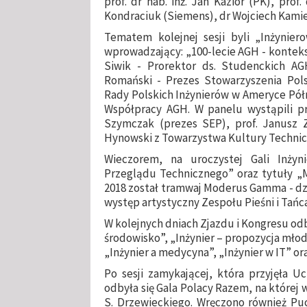
prof. dr hab. inż. Jan Kazior (PK), prof
Kondraciuk (Siemens), dr Wojciech Kamie
Tematem kolejnej sesji byli „Inżynier
wprowadzający: „100-lecie AGH - kontekst
Siwik - Prorektor ds. Studenckich AGH
Romański - Prezes Stowarzyszenia Pols
Rady Polskich Inżynierów w Ameryce Północn
Współpracy AGH. W panelu wystąpili pro
Szymczak (prezes SEP), prof. Janusz Z
Hynowski z Towarzystwa Kultury Technic
Wieczorem, na uroczystej Gali Inżyni
Przeglądu Technicznego” oraz tytuły „
2018 został tramwaj Moderus Gamma - dzi
występ artystyczny Zespołu Pieśni i Tańc
W kolejnych dniach Zjazdu i Kongresu odb
środowisko”, „Inżynier – propozycja młody
„Inżynier a medycyna”, „Inżynier w IT” ora
Po sesji zamykającej, która przyjęła U
odbyła się Gala Polacy Razem, na której
S. Drzewieckiego. Wręczono również P