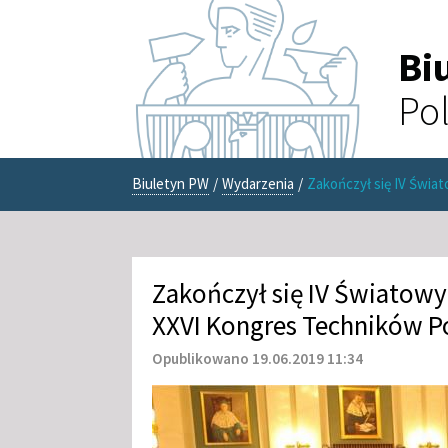
Bi
Pol
Biuletyn PW
/
Wydarzenia
/
Zakończył się IV Świa
Zakończył się IV Światowy 
XXVI Kongres Techników P
Opublikowano 19.06.2019 11:34