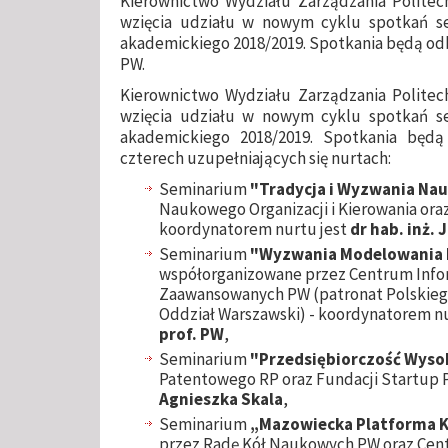
Kierownictwo Wydziału Zarządzania Politech
wzięcia udziału w nowym cyklu spotkań 
akademickiego 2018/2019. Spotkania będą odby
PW.
Kierownictwo Wydziału Zarządzania Politech
wzięcia udziału w nowym cyklu spotkań 
akademickiego 2018/2019. Spotkania będą
czterech uzupełniających się nurtach:
Seminarium
"Tradycja i Wyzwania Nau
Naukowego Organizacji i Kierowania oraz
koordynatorem nurtu jest
dr hab. inż.
Seminarium
"Wyzwania Modelowania I
współorganizowane przez Centrum Info
Zaawansowanych PW (patronat Polskieg
Oddział Warszawski) - koordynatorem n
prof. PW
,
Seminarium
"Przedsiębiorczość Wysok
Patentowego RP oraz Fundacji Startup P
Agnieszka Skala
,
Seminarium
„Mazowiecka Platforma 
przez Radę Kół Naukowych PW oraz Cent