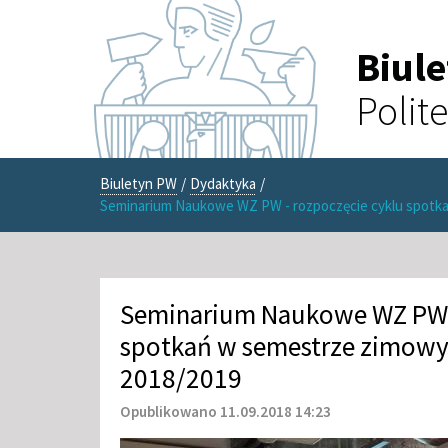
Biul
Polit
Biuletyn PW
/
Dydaktyka
/
Seminarium Naukowe WZ PW - rozpoczęcie cyklu spotk
Seminarium Naukowe WZ PW -
spotkań w semestrze zimow
2018/2019
Opublikowano 11.09.2018 14:23