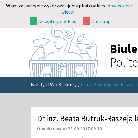
W naszej witrynie wykorzystujemy pliki cookies (
dowiedz się
więcej
).
Akceptuję cookies
Zamknij
Biul
Polit
Biuletyn PW
/
Konkursy
/
Dr inż. Beata Butruk-Raszeja
Dr inż. Beata Butruk-Raszeja
Opublikowano 28.09.2017 09:10