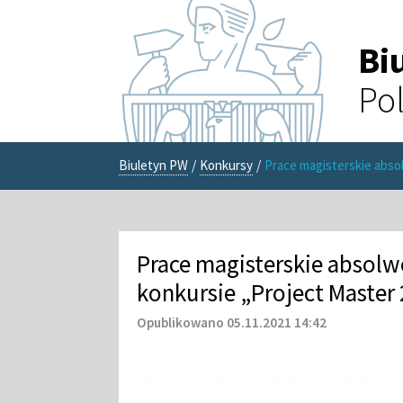
Bi
Pol
Biuletyn PW
/
Konkursy
/
Prace magisterskie abso
Prace magisterskie absol
konkursie „Project Master
Opublikowano 05.11.2021 14:42