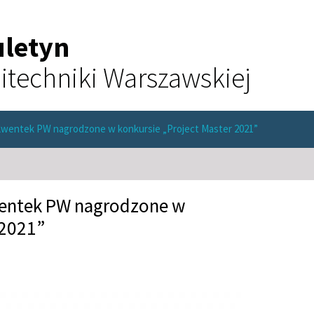
uletyn
itechniki Warszawskiej
lwentek PW nagrodzone w konkursie „Project Master 2021”
wentek PW nagrodzone w
 2021”