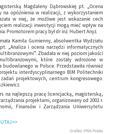
agisterską Magdaleny Dąbrowskiej pt. „Ocena
a opóźnienia w realizacji, z wykorzystaniem
zała w niej, że możliwe jest wskazanie cech
ęciem realizacji inwestycji mogą mieć wpływ na
a. Promotorem pracy był dr inż. Hubert Anyż.
zymała Kamila Gumienny, absolwentka Wydziału
pt. „Analiza i ocena narzędzi informatycznych
ultibranżowymi”. Zbadała w niej poziom jakości
multibranżowymi, które zostały wdrożone w
ra budowlanego w Polsce. Przedstawiła również
rojektu interdyscyplinarnego BIM Politechniki
z zadań projektowych, centrum kongresowego.
zkiewicz.
s na najlepszą pracę licencjacką, magisterską,
arządzania projektami, organizowany od 2002 r.
omii, Finansów i Zarządzania Uniwersytetu
TUTAJ>>
Grafika: IPMA Polska