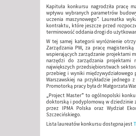
Kapituła konkursu nagrodziła pracę m
wpływu wybranych parametrów budowy n
uczenia maszynowego”. Laureatka wyka
kontraktu, które jeszcze przed rozpocz
terminowość oddania drogi do użytkowani
W tej samej kategorii wyróżnienie otr
Zarządzania PW, za pracę magisterską 
wspierających zarządzanie projektami m
narzędzi do zarządzania projektami 
największych przedsiębiorstwach sekto
przebieg i wyniki międzywydziałowego p
Warszawskiej na przykładzie jednego 
Promotorką pracy była dr Małgorzata Was
„Project Master” to ogólnopolski konkur
doktorską i podyplomową w dziedzinie z
przez IPMA Polska oraz Wydział Ekon
Szczecińskiego.
Lista laureatów konkursu dostępna jest