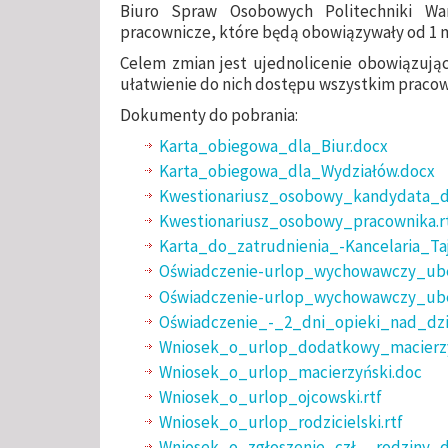
Biuro Spraw Osobowych Politechniki Wa
pracownicze, które będą obowiązywały od 1 m
Celem zmian jest ujednolicenie obowiązują
ułatwienie do nich dostępu wszystkim praco
Dokumenty do pobrania:
Karta_obiegowa_dla_Biur.docx
Karta_obiegowa_dla_Wydziałów.docx
Kwestionariusz_osobowy_kandydata_do
Kwestionariusz_osobowy_pracownika.r
Karta_do_zatrudnienia_-Kancelaria_Ta
Oświadczenie-urlop_wychowawczy_ubez
Oświadczenie-urlop_wychowawczy_ubez
Oświadczenie_-_2_dni_opieki_nad_dz
Wniosek_o_urlop_dodatkowy_macierzy
Wniosek_o_urlop_macierzyński.doc
Wniosek_o_urlop_ojcowski.rtf
Wniosek_o_urlop_rodzicielski.rtf
Wniosek_o_zgłoszenie_czł__rodziny_d