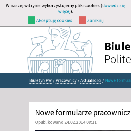
W naszej witrynie wykorzystujemy pliki cookies (
dowiedz się
więcej
).
Akceptuję cookies
Zamknij
Biul
Polit
Biuletyn PW
/
Pracownicy
/
Aktualności
/
Nowe formula
Nowe formularze pracownicz
Opublikowano 24.02.2014 08:11