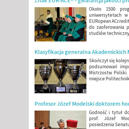
Znak EUR-ACE® - gwarancja jakości p
Około 1500 prog
uniwersytetach w
EURopean ACcredite
do zaoferowania 
studiów techniczn
Klasyfikacja generalna Akademickich 
Skończył się kolej
podsumowań impr
Mistrzostw Polski.
miejsce Politechnik
Profesor Józef Modelski doktorem hon
Godność i tytuł do
prof. Józef Mod
posiedzenia Senatu u