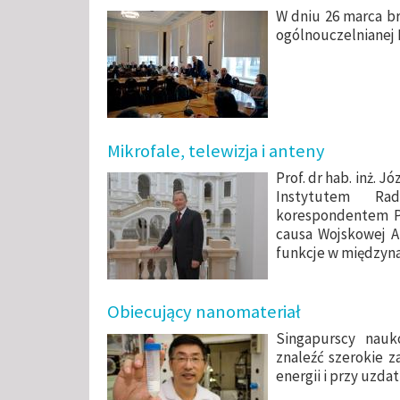
W dniu 26 marca br
ogólnouczelnianej
Mikrofale, telewizja i anteny
Prof. dr hab. inż. J
Instytutem Rad
korespondentem P
causa Wojskowej A
funkcje w międzyna
Obiecujący nanomateriał
Singapurscy nauk
znaleźć szerokie z
energii i przy uzda