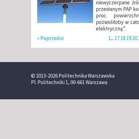
niewyczerpane źró
przesłanym PAP kom
proc. powierzch
pozwoliłoby w cał
elektryczną".
« Poprzedni
1
...
17
18
19
20
© 2013-2026 Politechnika Warszawska
Pl. Politechniki 1, 00-661 Warszawa