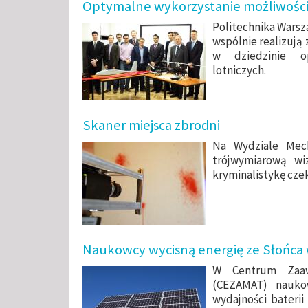
Optymalne wykorzystanie możliwości
Politechnika Warsz
wspólnie realizuj
w dziedzinie op
lotniczych.
Skaner miejsca zbrodni
Na Wydziale Mech
trójwymiarową wiz
kryminalistykę cze
Naukowcy wycisną energię ze Słońc
W Centrum Zaawa
(CEZAMAT) nauko
wydajności bateri