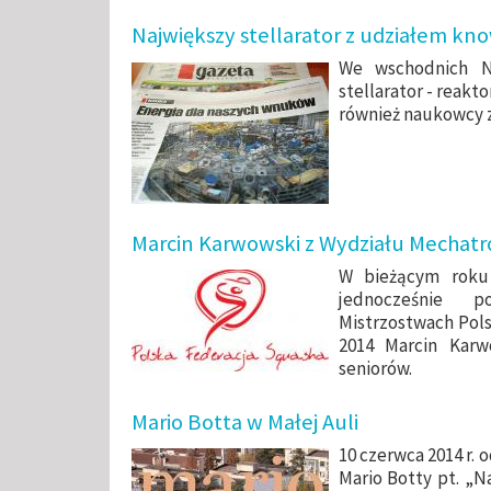
Największy stellarator z udziałem kn
We wschodnich Ni
stellarator - reakt
również naukowcy z
Marcin Karwowski z Wydziału Mechatr
W bieżącym roku 
jednocześnie 
Mistrzostwach Pols
2014 Marcin Karw
seniorów.
Mario Botta w Małej Auli
10 czerwca 2014 r. 
Mario Botty pt. „N