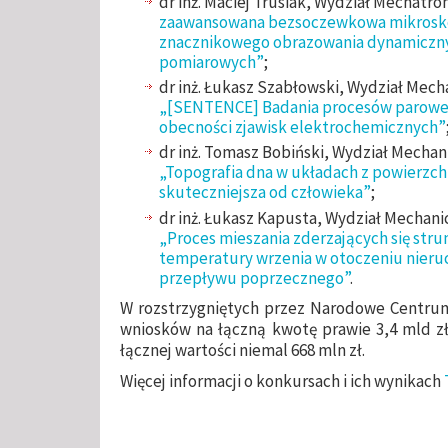
dr inż. Maciej Trusiak, Wydział Mechatron
zaawansowana bezsoczewkowa mikrosko
znacznikowego obrazowania dynamiczny
pomiarowych”
;
dr inż. Łukasz Szabłowski, Wydział Mecha
„[SENTENCE] Badania procesów parowe
obecności zjawisk elektrochemicznych”
dr inż. Tomasz Bobiński, Wydział Mechani
„Topografia dna w układach z powierzch
skuteczniejsza od człowieka”
;
dr inż. Łukasz Kapusta, Wydział Mechanic
„Proces mieszania zderzających się stru
temperatury wrzenia w otoczeniu nier
przepływu poprzecznego”
.
W rozstrzygniętych przez Narodowe Centrum
wniosków na łączną kwotę prawie 3,4 mld zł
łącznej wartości niemal 668 mln zł.
Więcej informacji o konkursach i ich wynikach