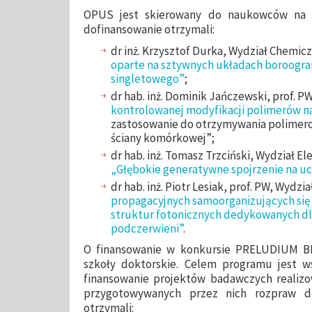
OPUS jest skierowany do naukowców na w
dofinansowanie otrzymali:
dr inż. Krzysztof Durka, Wydział Chemicz
oparte na sztywnych układach boroogran
singletowego”
;
dr hab. inż. Dominik Jańczewski, prof. P
kontrolowanej modyfikacji polimerów n
zastosowanie do otrzymywania polimer
ściany komórkowej”;
dr hab. inż. Tomasz Trzciński, Wydział El
„Głębokie generatywne spojrzenie na uc
dr hab. inż. Piotr Lesiak, prof. PW, Wydzia
propagacyjnych samoorganizujących si
struktur fotonicznych dedykowanych d
podczerwieni”
.
O finansowanie w konkursie PRELUDIUM B
szkoły doktorskie. Celem programu jest w
finansowanie projektów badawczych reali
przygotowywanych przez nich rozpraw do
otrzymali: