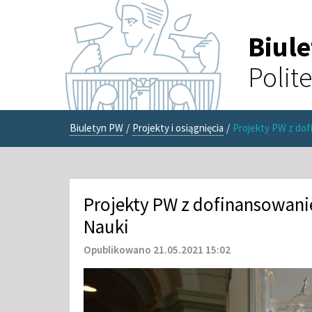
Biul
Polit
Biuletyn PW
/
Projekty i osiągnięcia
/
Projekty PW z do
Projekty PW z dofinansowa
Nauki
Opublikowano 21.05.2021 15:02