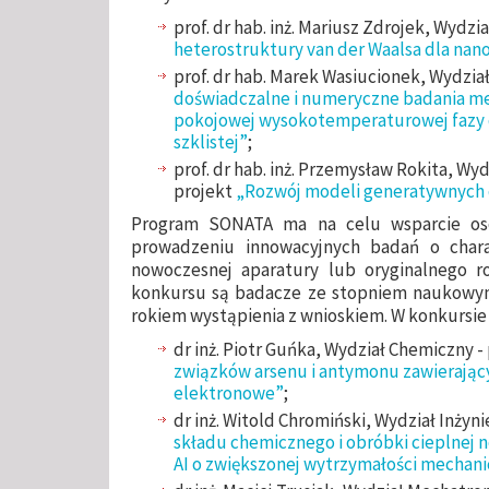
prof. dr hab. inż. Mariusz Zdrojek, Wydzia
heterostruktury van der Waalsa dla nano
prof. dr hab. Marek Wasiucionek, Wydział
doświadczalne i numeryczne badania me
pokojowej wysokotemperaturowej fazy d
szklistej”
;
prof. dr hab. inż. Przemysław Rokita, Wyd
projekt
„Rozwój modeli generatywnych d
Program SONATA ma na celu wsparcie os
prowadzeniu innowacyjnych badań o cha
nowoczesnej aparatury lub oryginalnego r
konkursu są badacze ze stopniem naukowym
rokiem wystąpienia z wnioskiem. W konkursie
dr inż. Piotr Guńka, Wydział Chemiczny -
związków arsenu i antymonu zawierając
elektronowe”
;
dr inż. Witold Chromiński, Wydział Inżyni
składu chemicznego i obróbki cieplnej
AI o zwiększonej wytrzymałości mechani