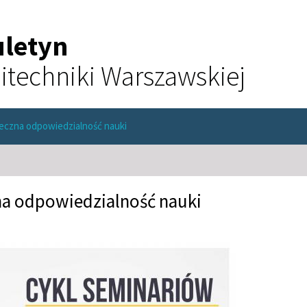
uletyn
itechniki Warszawskiej
łeczna odpowiedzialność nauki
na odpowiedzialność nauki