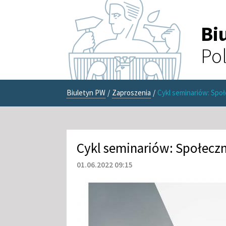
Bi
Pol
Biuletyn PW
/
Zaproszenia
/
Cykl seminariów: Spo
Cykl seminariów: Społecz
01.06.2022 09:15