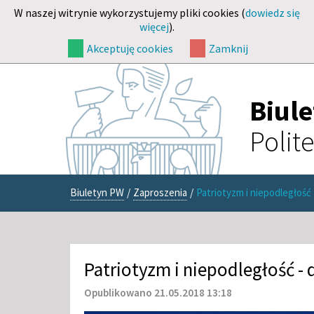
W naszej witrynie wykorzystujemy pliki cookies (
dowiedz się
więcej
).
Akceptuję cookies
Zamknij
Biul
Polit
Biuletyn PW
/
Zaproszenia
/
Patriotyzm i niepodległość
Patriotyzm i niepodległość -
Opublikowano 21.05.2018 13:18