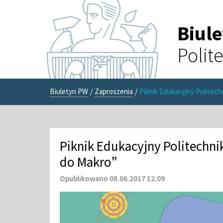
Biul
Polit
Biuletyn PW
/
Zaproszenia
/
Piknik Edukacyjny Politech
Piknik Edukacyjny Politechni
do Makro”
Opublikowano 08.06.2017 12:09