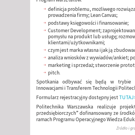
definicja problemu, możliwego rozwiązan
prowadzenia firmy; Lean Canvas;
podstawy księgowości i finansowanie;
Customer Development; zaprojektowani
pomysłu na produkt lub usługę; rozmow
klientami/użytkownikami;
czym jest marka własna i jak ją zbudowa
analiza wniosków z wywiadów/ankiet; p
marketing i sprzedaż; stworzenie protot
pitch.
Spotkania odbywać się będą w trybie
Innowacjami i Transferem Technologii Politech
Formularz rejestracyjny dostępny jest
TUTAJ
Politechnika Warszawska realizuje proje
przedsiębiorczych” dofinansowany ze środk
ramach Programu Operacyjnego Wiedza Eduka
Źródło i gr