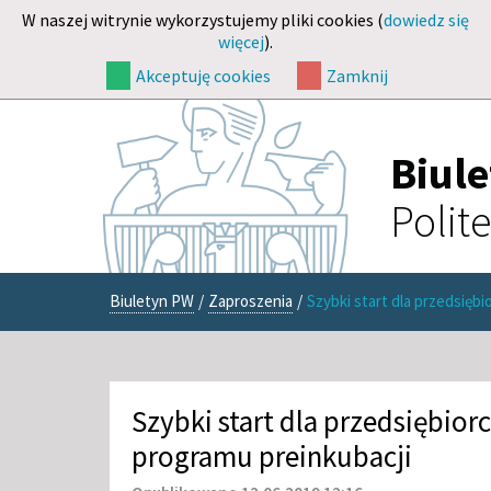
W naszej witrynie wykorzystujemy pliki cookies (
dowiedz się
więcej
).
Akceptuję cookies
Zamknij
Biul
Polit
Biuletyn PW
/
Zaproszenia
/
Szybki start dla przedsiębi
Szybki start dla przedsiębiorc
programu preinkubacji