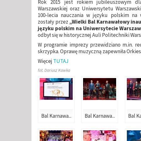
Rok 2015 jest rokiem jubileuszowym dla
Warszawskiej oraz Uniwersytetu Warszawsk
100-lecia nauczania w języku polskim na
zostały przez
„Wielki Bal Karnawałowy ina
języku polskim na Uniwersytecie Warszaw
odbył się w historycznej Auli Politechniki War
W programie imprezy przewidziano m.in. rec
skrzypka. Oprawę muzyczną zapewniła Orkie
Więcej
TUTAJ
fot. Dariusz Kawka
Bal Karnawa...
Bal Karnawa...
Bal K