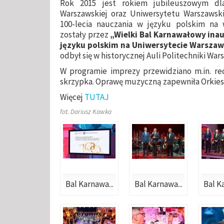
Rok 2015 jest rokiem jubileuszowym dla
Warszawskiej oraz Uniwersytetu Warszawsk
100-lecia nauczania w języku polskim na
zostały przez
„Wielki Bal Karnawałowy ina
języku polskim na Uniwersytecie Warszaw
odbył się w historycznej Auli Politechniki War
W programie imprezy przewidziano m.in. rec
skrzypka. Oprawę muzyczną zapewniła Orkie
Więcej
TUTAJ
fot. Dariusz Kawka
Bal Karnawa...
Bal Karnawa...
Bal K