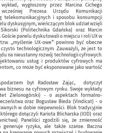
 wykład, wygłoszony przez Marcina Cichego
, wcześniej Prezesa Urzędu Komunikacji
ug telekomunikacyjnych i sposobu konsumpcji
elu dyskusyjnym, wieńczącym blok udział wzięli
Sikorski (Politechnika Gdańska) oraz Marcin
Goście panelu dyskutowali o miejscu i roli UX w
e tzw. „myślenie UX-owe” powinno być obecne
czysto technologicznym. Zauważyli, że jest to
ędu na nieustanny rozwój technologii cyfrowych.
rojektowaniu usług i produktów cyfrowych ma
lientom, co może być eksponowane jako wartość
ospodarzem był Radosław Zając, dotyczył
stwa biznesu na cyfrowym rynku. Swoje wykłady
ytet Zielonogórski) - o aspektach formalno-
ieczeństwa oraz Bogusław Bieda (Vindicat) - o
prawnych w dobie niepewności. Blok tradycyjnie
tórego dołączyli Kariota Blicharska (IOD) oraz
nictwa). Paneliści zgodzili się, że zmienność
 generuje ryzyka, ale także szanse. Baczna
a na kreowanie nowych rozwiązań i budowanie