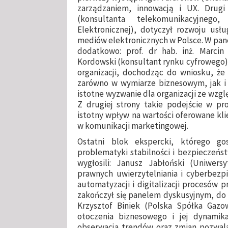
zarządzaniem, innowacją i UX. Drugi
(konsultanta telekomunikacyjnego
Elektronicznej), dotyczył rozwoju usł
mediów elektronicznych w Polsce. W pan
dodatkowo: prof. dr hab. inż. Marcin 
Kordowski (konsultant rynku cyfrowego). 
organizacji, dochodząc do wniosku, ż
zarówno w wymiarze biznesowym, jak i 
istotne wyzwanie dla organizacji ze wzgl
Z drugiej strony takie podejście w p
istotny wpływ na wartości oferowane k
w komunikacji marketingowej.
Ostatni blok ekspercki, którego g
problematyki stabilności i bezpieczeń
wygłosili: Janusz Jabłoński (Uniwers
prawnych uwierzytelniania i cyberbezp
automatyzacji i digitalizacji procesów 
zakończył się panelem dyskusyjnym, do k
Krzysztof Biniek (Polska Spółka Gazow
otoczenia biznesowego i jej dynamika
obserwacja trendów oraz zmian pozwal