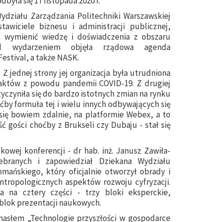
była się 17 listopada 2020 r.
Wydziału Zarządzania Politechniki Warszawskiej
wiciele biznesu i administracji publicznej,
by wymienić wiedzę i doświadczenia z obszaru
nad wydarzeniem objęła rządowa agenda
stival, a także NASK.
Z jednej strony jej organizacja była utrudniona
aktów z powodu pandemii COVID-19. Z drugiej
czyniła się do bardzo istotnych zmian na rynku
y formuła tej i wielu innych odbywających się
się bowiem zdalnie, na platformie Webex, a to
ść gości choćby z Brukseli czy Dubaju - stał się
wej konferencji - dr hab. inż. Janusz Zawiła-
ebranych i zapowiedział Dziekana Wydziału
omańskiego, który oficjalnie otworzył obrady i
ntropologicznych aspektów rozwoju cyfryzacji.
a na cztery części - trzy bloki eksperckie,
blok prezentacji naukowych.
 hasłem „Technologie przyszłości w gospodarce