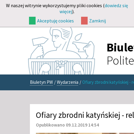
W naszej witrynie wykorzystujemy pliki cookies (
dowiedz się
więcej
).
Akceptuję cookies
Zamknij
Biul
Polit
Biuletyn PW
/
Wydarzenia
/
Ofiary zbrodni katyńskiej - r
Ofiary zbrodni katyńskiej - re
Opublikowano 09.12.2019 14:54