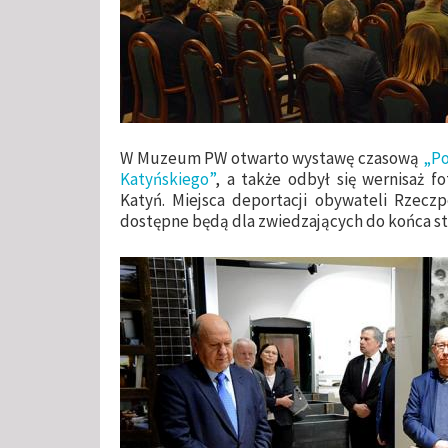
W Muzeum PW otwarto wystawę czasową
„Po
Katyńskiego”
, a także odbył się wernisaż fo
Katyń. Miejsca deportacji obywateli Rzeczpo
dostępne będą dla zwiedzających do końca sty