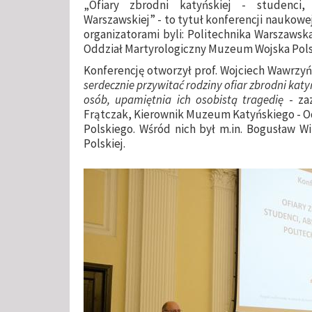
„Ofiary zbrodni katyńskiej - studenci,
Warszawskiej” - to tytuł konferencji naukowej,
organizatorami byli:
Politechnika Warszawsk
Oddział Martyrologiczny Muzeum Wojska Pols
Konferencję otworzył prof. Wojciech Wawrzyńs
serdecznie przywitać rodziny ofiar zbrodni katyń
osób, upamiętnia ich osobistą tragedię
- zaz
Frątczak, Kierownik Muzeum Katyńskiego - 
Polskiego. Wśród nich był m.in. Bogusław W
Polskiej.