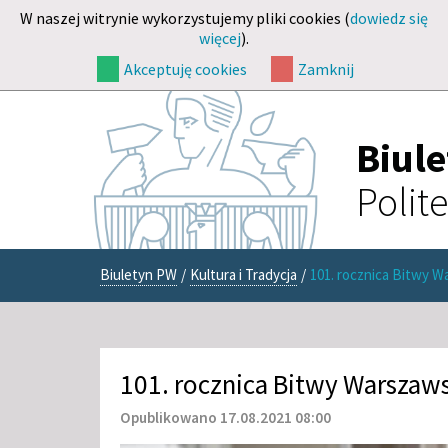
W naszej witrynie wykorzystujemy pliki cookies (
dowiedz się
więcej
).
Akceptuję cookies
Zamknij
Biul
Polit
Biuletyn PW
/
Kultura i Tradycja
/
101. rocznica Bitwy W
101. rocznica Bitwy Warszaws
Opublikowano 17.08.2021 08:00