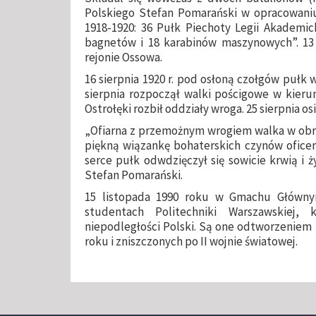
Polskiego Stefan Pomarański w opracowaniu 
1918-1920: 36 Pułk Piechoty Legii Akademick
bagnetów i 18 karabinów maszynowych”. 13 s
rejonie Ossowa.
16 sierpnia 1920 r. pod osłoną czołgów pułk 
sierpnia rozpoczął walki pościgowe w kieru
Ostrołęki rozbił oddziały wroga. 25 sierpnia o
„Ofiarna z przemożnym wrogiem walka w obro
piękną wiązankę bohaterskich czynów oficer
serce pułk odwdzięczył się sowicie krwią i ż
Stefan Pomarański.
15 listopada 1990 roku w Gmachu Główn
studentach Politechniki Warszawskiej,
niepodległości Polski. Są one odtworzeniem 
roku i zniszczonych po II wojnie światowej.