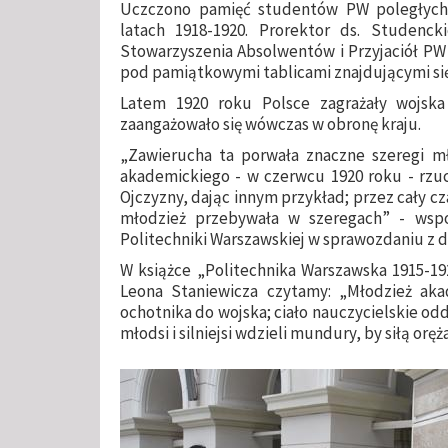
Uczczono pamięć studentów PW poległych 
latach 1918-1920. Prorektor ds. Studencki
Stowarzyszenia Absolwentów i Przyjaciół PW
pod pamiątkowymi tablicami znajdującymi s
Latem 1920 roku Polsce zagrażały wojska
zaangażowało się wówczas w obronę kraju.
„Zawierucha ta porwała znaczne szeregi mł
akademickiego - w czerwcu 1920 roku - rzuci
Ojczyzny, dając innym przykład; przez cały cz
młodzież przebywała w szeregach” - wspo
Politechniki Warszawskiej w sprawozdaniu z dz
W książce „Politechnika Warszawska 1915-19
Leona Staniewicza czytamy: „Młodzież aka
ochotnika do wojska; ciało nauczycielskie od
młodsi i silniejsi wdzieli mundury, by siłą orę