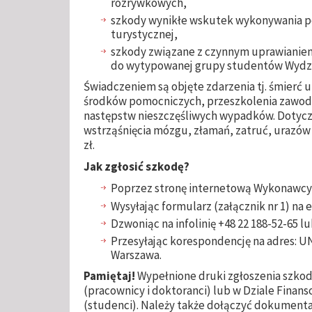
rozrywkowych,
szkody wynikłe wskutek wykonywania p
turystycznej,
szkody związane z czynnym uprawianiem
do wytypowanej grupy studentów Wydzia
Świadczeniem są objęte zdarzenia tj. śmierć 
środków pomocniczych, przeszkolenia zawod
następstw nieszczęśliwych wypadków. Dotycz
wstrząśnięcia mózgu, złamań, zatruć, urazów 
zł.
Jak zgłosić szkodę?
Poprzez stronę internetową Wykonawcy
Wysyłając formularz (załącznik nr 1) na 
Dzwoniąc na infolinię +48 22 188-52-65 l
Przesyłając korespondencję na adres: UN
Warszawa.
Pamiętaj!
Wypełnione druki zgłoszenia szkod
(pracownicy i doktoranci) lub w Dziale Finan
(studenci). Należy także dołączyć dokumenta