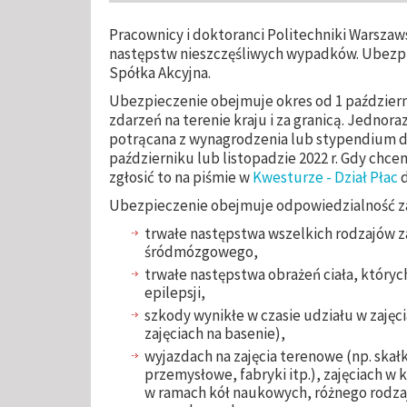
Pracownicy i doktoranci Politechniki Warszaw
następstw nieszczęśliwych wypadków. Ubezp
Spółka Akcyjna.
Ubezpieczenie obejmuje okres od 1 października
zdarzeń na terenie kraju i za granicą. Jednora
potrącana z wynagrodzenia lub stypendium 
październiku lub listopadzie 2022 r. Gdy chc
zgłosić to na piśmie w
Kwesturze - Dział Płac
d
Ubezpieczenie obejmuje odpowiedzialność z
trwałe następstwa wszelkich rodzajów z
śródmózgowego,
trwałe następstwa obrażeń ciała, który
epilepsji,
szkody wynikłe w czasie udziału w zaję
zajęciach na basenie),
wyjazdach na zajęcia terenowe (np. skałk
przemysłowe, fabryki itp.), zajęciach w 
w ramach kół naukowych, różnego rodza