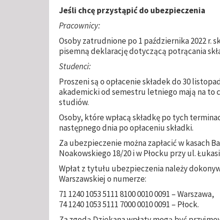
Jeśli chcę przystąpić do ubezpieczenia
Pracownicy:
Osoby zatrudnione po 1 października 2022 r. s
pisemną deklarację dotyczącą potrącania skła
Studenci:
Proszeni są o opłacenie składek do 30 listopad
akademicki od semestru letniego mają na to c
studiów.
Osoby, które wpłacą składkę po tych termina
następnego dnia po opłaceniu składki.
Za ubezpieczenie można zapłacić w kasach Ban
Noakowskiego 18/20 i w Płocku przy ul. Łukas
Wpłat z tytułu ubezpieczenia należy dokonyw
Warszawskiej o numerze:
71 1240 1053 5111 8100 0010 0091 – Warszawa,
74 1240 1053 5111 7000 0010 0091 – Płock.
Za zgodą Dziekana wpłaty mogą być przyjmow