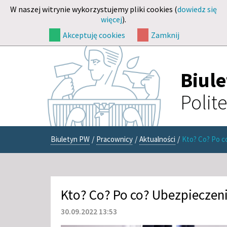
W naszej witrynie wykorzystujemy pliki cookies (
dowiedz się
więcej
).
Akceptuję cookies
Zamknij
Biul
Polit
Biuletyn PW
/
Pracownicy
/
Aktualności
/
Kto? Co? Po 
Kto? Co? Po co? Ubezpiecze
30.09.2022 13:53