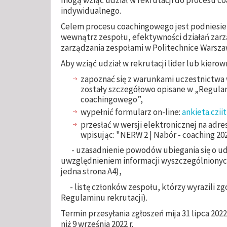
indywidualnego.
Celem procesu coachingowego jest podniesien
wewnątrz zespołu, efektywności działań zarzą
zarządzania zespołami w Politechnice Warsza
Aby wziąć udział w rekrutacji lider lub kiero
zapoznać się z warunkami uczestnictwa w
zostały szczegółowo opisane w „Regulam
coachingowego”,
wypełnić formularz on-line:
ankieta.czi
przesłać w wersji elektronicznej na adr
wpisując: "NERW 2 | Nabór - coaching 202
- uzasadnienie powodów ubiegania się o ud
uwzględnieniem informacji wyszczególnionych 
jedna strona A4),
- listę członków zespołu, którzy wyrazili zgo
Regulaminu rekrutacji).
Termin przesyłania zgłoszeń mija 31 lipca 2022
niż 9 września 2022 r.