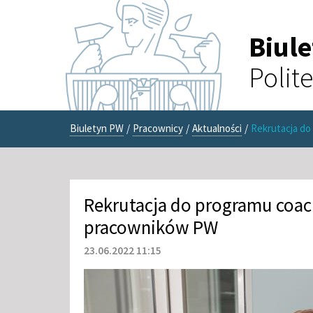
Biul
Polit
Biuletyn PW
/
Pracownicy
/
Aktualności
/
Rekrutacja d
Rekrutacja do programu coa
pracowników PW
23.06.2022 11:15