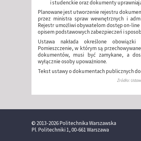
i studenckie oraz dokumenty uprawniają
Planowane jest utworzenie rejestru dokumen
przez ministra spraw wewnętrznych i admin
Rejestr umożliwi obywatelom dostęp on-lin
opisem podstawowych zabezpieczeń i sposobu 
Ustawa nakłada określone obowiązki
Pomieszczenie, w którym są przechowywane 
dokumentów, musi być zamykane, a dos
wyłącznie osoby upoważnione.
Tekst ustawy o dokumentach publicznych do
Źródło: Ustaw
© 2013-2026 Politechnika Warszawska
Pl. Politechniki 1, 00-661 Warszawa