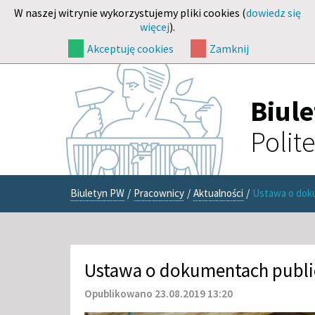
W naszej witrynie wykorzystujemy pliki cookies (
dowiedz się
więcej
).
Akceptuję cookies
Zamknij
Biul
Polit
Biuletyn PW
/
Pracownicy
/
Aktualności
/
Ustawa o dok
Ustawa o dokumentach publi
Opublikowano 23.08.2019 13:20