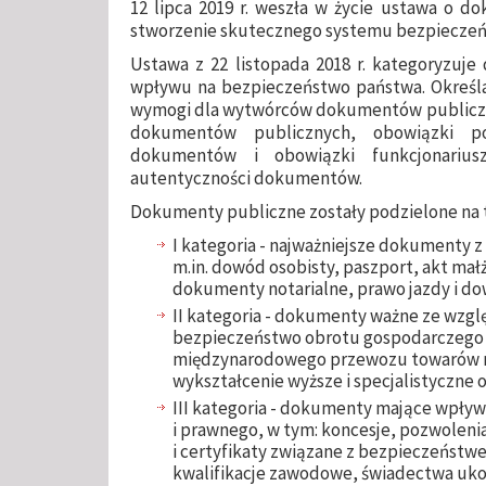
12 lipca 2019 r. weszła w życie ustawa o d
stworzenie skutecznego systemu bezpiecze
Ustawa z 22 listopada 2018 r. kategoryzuje
wpływu na bezpieczeństwo państwa. Określ
wymogi dla wytwórców dokumentów publiczn
dokumentów publicznych, obowiązki p
dokumentów i obowiązki funkcjonariusz
autentyczności dokumentów.
Dokumenty publiczne zostały podzielone na t
I kategoria - najważniejsze dokumenty
m.in. dowód osobisty, paszport, akt m
dokumenty notarialne, prawo jazdy i do
II kategoria - dokumenty ważne ze wzg
bezpieczeństwo obrotu gospodarczego i
międzynarodowego przewozu towarów n
wykształcenie wyższe i specjalistyczne 
III kategoria - dokumenty mające wpły
i prawnego, w tym: koncesje, pozwolenia
i certyfikaty związane z bezpieczeńst
kwalifikacje zawodowe, świadectwa ukoń